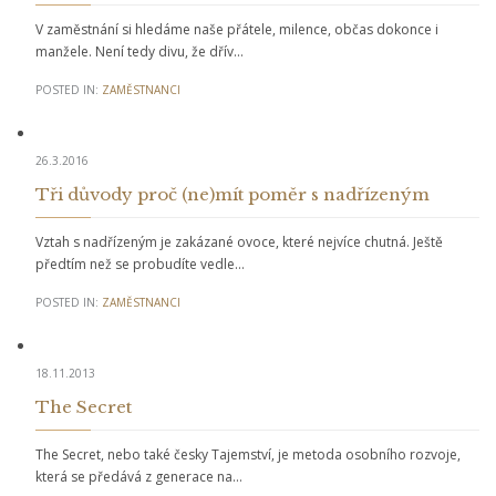
V zaměstnání si hledáme naše přátele, milence, občas dokonce i
manžele. Není tedy divu, že dřív…
POSTED IN:
ZAMĚSTNANCI
26.3.2016
Tři důvody proč (ne)mít poměr s nadřízeným
Vztah s nadřízeným je zakázané ovoce, které nejvíce chutná. Ještě
předtím než se probudíte vedle…
POSTED IN:
ZAMĚSTNANCI
18.11.2013
The Secret
The Secret, nebo také česky Tajemství, je metoda osobního rozvoje,
která se předává z generace na…