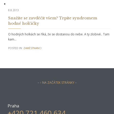
8.8.2013
Snažíte se zavděčit všem? Trpíte syndromem
hodné holčičky
O hodných holkách se říká, že se dostanou do nebe. A ty zlobivé.. Tam
kam…
POSTED IN:
ZAMĚSTNANCI
– ↑ NA ZAČÁTEK STRÁNKY –
Praha
+420 721 460 634