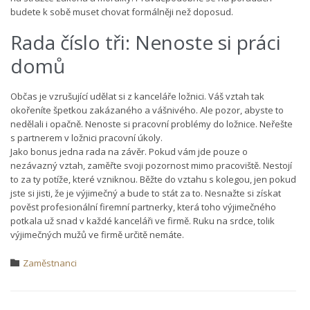
budete k sobě muset chovat formálněji než doposud.
Rada číslo tři: Nenoste si práci
domů
Občas je vzrušující udělat si z kanceláře ložnici. Váš vztah tak
okořeníte špetkou zakázaného a vášnivého. Ale pozor, abyste to
nedělali i opačně. Nenoste si pracovní problémy do ložnice. Neřešte
s partnerem v ložnici pracovní úkoly.
Jako bonus jedna rada na závěr. Pokud vám jde pouze o
nezávazný vztah, zaměřte svoji pozornost mimo pracoviště. Nestojí
to za ty potíže, které vzniknou. Běžte do vztahu s kolegou, jen pokud
jste si jisti, že je výjimečný a bude to stát za to. Nesnažte si získat
pověst profesionální firemní partnerky, která toho výjimečného
potkala už snad v každé kanceláři ve firmě. Ruku na srdce, tolik
výjimečných mužů ve firmě určitě nemáte.
Category
Zaměstnanci
