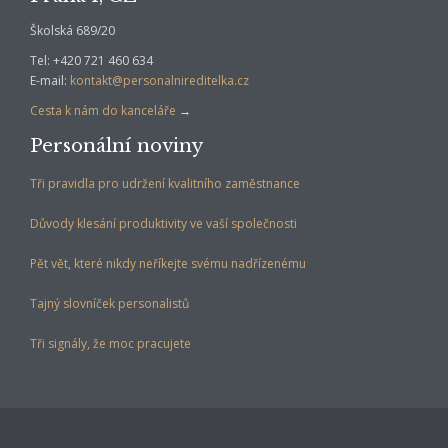
Školská 689/20
Tel: +420 721 460 634
E-mail:
kontakt@personalnireditelka.cz
Cesta k nám do kanceláře
→
Personální noviny
Tři pravidla pro udržení kvalitního zaměstnance
Důvody klesání produktivity ve vaší společnosti
Pět vět, které nikdy neříkejte svému nadřízenému
Tajný slovníček personalistů
Tři signály, že moc pracujete