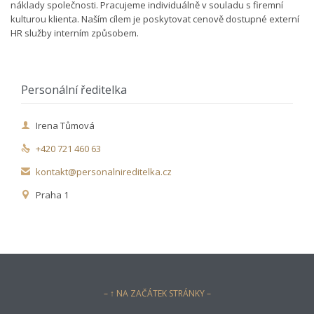
náklady společnosti. Pracujeme individuálně v souladu s firemní
kulturou klienta. Naším cílem je poskytovat cenově dostupné externí
HR služby interním způsobem.
Personální ředitelka
Irena Tůmová

+420 721 460 63

kontakt@personalnireditelka.cz

Praha 1

– ↑ NA ZAČÁTEK STRÁNKY –