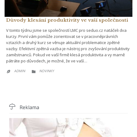
Důvody klesání produktivity ve vaší společnosti
V tomto týdnu jsme se společností LMC pro seduo.cz natáčeli dva
kurzy. První vám pomůže zorientovat se v pracovněprávních
vztazích a druhý kurz se věnuje aktuální problematice zpětné
vazby. Efektivní zpětná vazba je nástroj pro zvyšování produktivity
zaměstnanců. Pokud ve vaší firmě klesá produktivita a vy marně
pátráte po důvodech, je možné, že ve vaší…
CATEGORY
ADMIN
NOVINKY



Reklama