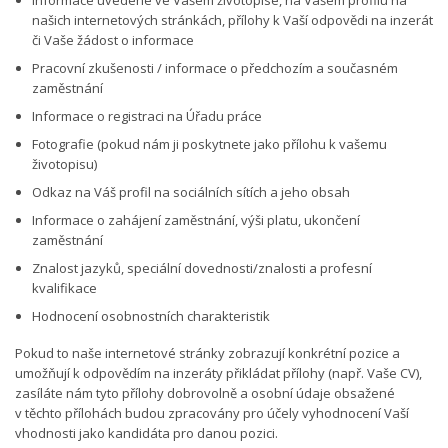
Informace uvedené ve Vašem životopise, na Vašem profilu na
našich internetových stránkách, přílohy k Vaší odpovědi na inzerát
či Vaše žádost o informace
Pracovní zkušenosti / informace o předchozím a současném
zaměstnání
Informace o registraci na Úřadu práce
Fotografie (pokud nám ji poskytnete jako přílohu k vašemu
životopisu)
Odkaz na Váš profil na sociálních sítích a jeho obsah
Informace o zahájení zaměstnání, výši platu, ukončení
zaměstnání
Znalost jazyků, speciální dovednosti/znalosti a profesní
kvalifikace
Hodnocení osobnostních charakteristik
Pokud to naše internetové stránky zobrazují konkrétní pozice a
umožňují k odpovědím na inzeráty přikládat přílohy (např. Vaše CV),
zasíláte nám tyto přílohy dobrovolně a osobní údaje obsažené
v těchto přílohách budou zpracovány pro účely vyhodnocení Vaší
vhodnosti jako kandidáta pro danou pozici.