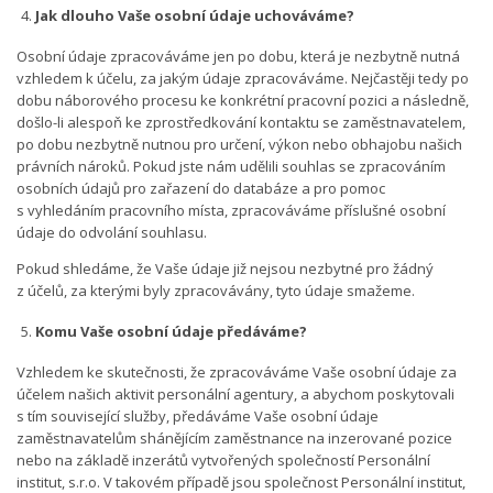
Jak dlouho Vaše osobní údaje uchováváme?
Osobní údaje zpracováváme jen po dobu, která je nezbytně nutná
vzhledem k účelu, za jakým údaje zpracováváme. Nejčastěji tedy po
dobu náborového procesu ke konkrétní pracovní pozici a následně,
došlo-li alespoň ke zprostředkování kontaktu se zaměstnavatelem,
po dobu nezbytně nutnou pro určení, výkon nebo obhajobu našich
právních nároků. Pokud jste nám udělili souhlas se zpracováním
osobních údajů pro zařazení do databáze a pro pomoc
s vyhledáním pracovního místa, zpracováváme příslušné osobní
údaje do odvolání souhlasu.
Pokud shledáme, že Vaše údaje již nejsou nezbytné pro žádný
z účelů, za kterými byly zpracovávány, tyto údaje smažeme.
Komu Vaše osobní údaje předáváme?
Vzhledem ke skutečnosti, že zpracováváme Vaše osobní údaje za
účelem našich aktivit personální agentury, a abychom poskytovali
s tím související služby, předáváme Vaše osobní údaje
zaměstnavatelům shánějícím zaměstnance na inzerované pozice
nebo na základě inzerátů vytvořených společností Personální
institut, s.r.o. V takovém případě jsou společnost Personální institut,