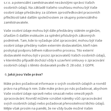
s.r.o. a potenciální zaměstnavatel nezávislými správci Vašich
osobních údajů. Na základě Vašeho souhlasu mohou být Vaše
osobní údaje předávány za účelem zprostředkování pracovních
příležitostí také dalším společnostem ze skupiny potenciálního
zaměstnavatele.
Vaše osobní údaje mohou být dále předávány státním orgánům,
úřadům či dalším institucím za splnění příslušných zákonných
podmínek. Tam, kde to vyžaduje účel zpracování, mohou být Vaše
osobní údaje předány našim externím dodavatelům, kteří nám
poskytují podporu během náborového procesu. Tito externí
dodavatelé mohou být v pozici zpracovatelů Vašich osobních údajů,
v kterémžto případě dochází vždy k uzavření smlouvy o zpracování
osobních údajů s těmito dodavateli podle čl. 28 odst. 3 GDPR.
Jaká jsou Vaše práva?
Máte právo požadovat informace o svých osobních údajích a rovněž
právo na přístup k nim. Dále máte právo po nás požadovat, abychom
Vaše osobní údaje opravili nebo smazali nebo omezili jejich
zpracovávání. Rovněž můžete vznášet námitky vůči zpracovávání
svých osobních údajů nebo požadovat přenositelnost těchto údajů.
Mějte však prosím na paměti, že ne vždy bude možné Vašim