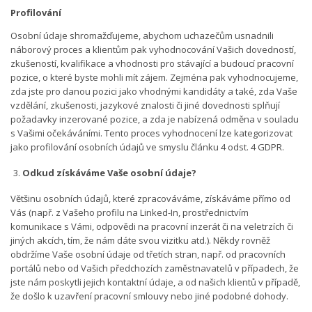
Profilování
Osobní údaje shromažďujeme, abychom uchazečům usnadnili
náborový proces a klientům pak vyhodnocování Vašich dovedností,
zkušeností, kvalifikace a vhodnosti pro stávající a budoucí pracovní
pozice, o které byste mohli mít zájem. Zejména pak vyhodnocujeme,
zda jste pro danou pozici jako vhodnými kandidáty a také, zda Vaše
vzdělání, zkušenosti, jazykové znalosti či jiné dovednosti splňují
požadavky inzerované pozice, a zda je nabízená odměna v souladu
s Vašimi očekáváními. Tento proces vyhodnocení lze kategorizovat
jako profilování osobních údajů ve smyslu článku 4 odst. 4 GDPR.
Odkud získáváme Vaše osobní údaje?
Většinu osobních údajů, které zpracováváme, získáváme přímo od
Vás (např. z Vašeho profilu na Linked-In, prostřednictvím
komunikace s Vámi, odpovědi na pracovní inzerát či na veletrzích či
jiných akcích, tím, že nám dáte svou vizitku atd.). Někdy rovněž
obdržíme Vaše osobní údaje od třetích stran, např. od pracovních
portálů nebo od Vašich předchozích zaměstnavatelů v případech, že
jste nám poskytli jejich kontaktní údaje, a od našich klientů v případě,
že došlo k uzavření pracovní smlouvy nebo jiné podobné dohody.