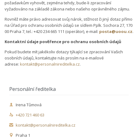
požadavkům vyhovět, zejména tehdy, bude-li zpracování
vyžadováno na základě zákona nebo našeho oprávněného zájmu.
Rovněž máte právo adresovat svůj nárok, stížnost či jiný dotaz přímo
na Úřad pro ochranu osobních údajů se sídlem Pplk. Sochora 27, 170
00 Praha 7, tel.: +420 234 665 111 (operátor), e-mail:
posta@uoou.cz
.
Kontaktní údaje pověřence pro ochranu osobních údajů
Pokud budete mít jakékoliv dotazy týkající se zpracování Vašich
osobních údajů, kontaktujte nás prosím na e-mailové
adrese:
kontakt@personalnireditelka.cz
.
Personální ředitelka
Irena Tůmová

+420 721 460 63

kontakt@personalnireditelka.cz

Praha 1
