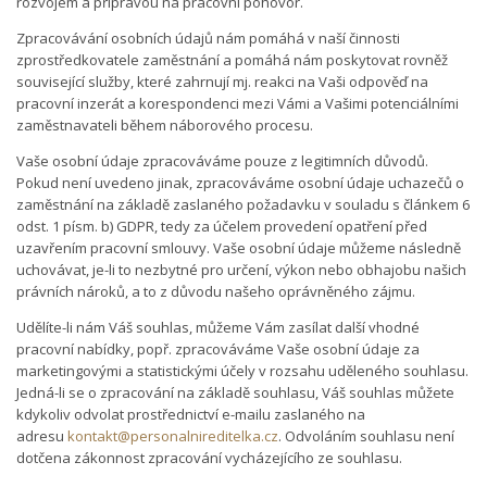
rozvojem a přípravou na pracovní pohovor.
Zpracovávání osobních údajů nám pomáhá v naší činnosti
zprostředkovatele zaměstnání a pomáhá nám poskytovat rovněž
související služby, které zahrnují mj. reakci na Vaši odpověď na
pracovní inzerát a korespondenci mezi Vámi a Vašimi potenciálními
zaměstnavateli během náborového procesu.
Vaše osobní údaje zpracováváme pouze z legitimních důvodů.
Pokud není uvedeno jinak, zpracováváme osobní údaje uchazečů o
zaměstnání na základě zaslaného požadavku v souladu s článkem 6
odst. 1 písm. b) GDPR, tedy za účelem provedení opatření před
uzavřením pracovní smlouvy. Vaše osobní údaje můžeme následně
uchovávat, je-li to nezbytné pro určení, výkon nebo obhajobu našich
právních nároků, a to z důvodu našeho oprávněného zájmu.
Udělíte-li nám Váš souhlas, můžeme Vám zasílat další vhodné
pracovní nabídky, popř. zpracováváme Vaše osobní údaje za
marketingovými a statistickými účely v rozsahu uděleného souhlasu.
Jedná-li se o zpracování na základě souhlasu, Váš souhlas můžete
kdykoliv odvolat prostřednictví e-mailu zaslaného na
adresu
kontakt@personalnireditelka.cz
. Odvoláním souhlasu není
dotčena zákonnost zpracování vycházejícího ze souhlasu.