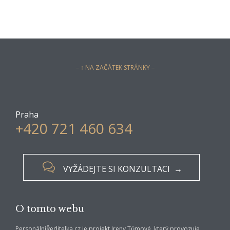
– ↑ NA ZAČÁTEK STRÁNKY –
Praha
+420 721 460 634

VYŽÁDEJTE SI KONZULTACI →
O tomto webu
PersonálníŘeditelka.cz je projekt Ireny Tůmové, který provozuje