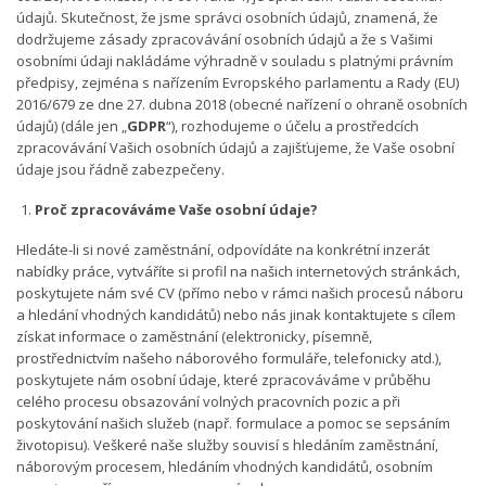
údajů. Skutečnost, že jsme správci osobních údajů, znamená, že
dodržujeme zásady zpracovávání osobních údajů a že s Vašimi
osobními údaji nakládáme výhradně v souladu s platnými právním
předpisy, zejména s nařízením Evropského parlamentu a Rady (EU)
2016/679 ze dne 27. dubna 2018 (obecné nařízení o ohraně osobních
údajů) (dále jen „
GDPR
“), rozhodujeme o účelu a prostředcích
zpracovávání Vašich osobních údajů a zajišťujeme, že Vaše osobní
údaje jsou řádně zabezpečeny.
Proč zpracováváme Vaše osobní údaje?
Hledáte-li si nové zaměstnání, odpovídáte na konkrétní inzerát
nabídky práce, vytváříte si profil na našich internetových stránkách,
poskytujete nám své CV (přímo nebo v rámci našich procesů náboru
a hledání vhodných kandidátů) nebo nás jinak kontaktujete s cílem
získat informace o zaměstnání (elektronicky, písemně,
prostřednictvím našeho náborového formuláře, telefonicky atd.),
poskytujete nám osobní údaje, které zpracováváme v průběhu
celého procesu obsazování volných pracovních pozic a při
poskytování našich služeb (např. formulace a pomoc se sepsáním
životopisu). Veškeré naše služby souvisí s hledáním zaměstnání,
náborovým procesem, hledáním vhodných kandidátů, osobním